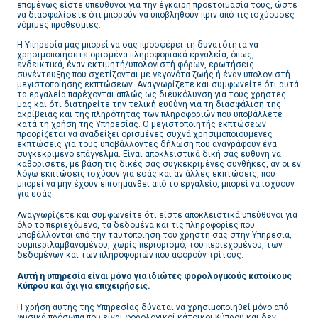
επομένως είστε υπεύθυνοι για την έγκαιρη προετοιμασία τους, ώστε
να διασφαλίσετε ότι μπορούν να υποβληθούν πριν από τις ισχύουσες
νόμιμες προθεσμίες.
Η Υπηρεσία μας μπορεί να σας προσφέρει τη δυνατότητα να
χρησιμοποιήσετε ορισμένα πληροφοριακά εργαλεία, όπως,
ενδεικτικά, έναν εκτιμητή/υπολογιστή φόρων, ερωτήσεις
συνέντευξης που σχετίζονται με γεγονότα ζωής ή έναν υπολογιστή
μεγιστοποίησης εκπτώσεων. Αναγνωρίζετε και συμφωνείτε ότι αυτά
τα εργαλεία παρέχονται απλώς ως διευκόλυνση για τους χρήστες
μας και ότι διατηρείτε την τελική ευθύνη για τη διασφάλιση της
ακρίβειας και της πληρότητας των πληροφοριών που υποβάλλετε
κατά τη χρήση της Υπηρεσίας. Ο μεγιστοποιητής εκπτώσεων
προορίζεται να αναδείξει ορισμένες συχνά χρησιμοποιούμενες
εκπτώσεις για τους υποβάλλοντες δήλωση που αναγράφουν ένα
συγκεκριμένο επάγγελμα. Είναι αποκλειστικά δική σας ευθύνη να
καθορίσετε, με βάση τις δικές σας συγκεκριμένες συνθήκες, αν οι εν
λόγω εκπτώσεις ισχύουν για εσάς και αν άλλες εκπτώσεις, που
μπορεί να μην έχουν επισημανθεί από το εργαλείο, μπορεί να ισχύουν
για εσάς.
Αναγνωρίζετε και συμφωνείτε ότι είστε αποκλειστικά υπεύθυνοι για
όλο το περιεχόμενο, τα δεδομένα και τις πληροφορίες που
υποβάλλονται από την ταυτοποίηση του χρήστη σας στην Υπηρεσία,
συμπεριλαμβανομένου, χωρίς περιορισμό, του περιεχομένου, των
δεδομένων και των πληροφοριών που αφορούν τρίτους.
Αυτή η
υπηρεσία
είναι μόνο για ιδιώτες φορολογικούς κατοίκους
Κύπρου και όχι για επιχειρήσεις.
Η χρήση αυτής της Υπηρεσίας δύναται να χρησιμοποιηθεί μόνο από
φυσικά πρόσωπα που είναι φορολογικοί κάτοικοι Κύπρου και δεν