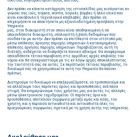
δικό σας λογισμικό προστασίας από ιούς.
Δεν πρέπει να κάνετε κατάχρηση της ιστοσελίδας μας εισάγοντας εν
γνώσει σας ιούς, trojans, worms, λογικές βόμβες ή άλλο υλικό που
είναι κακόβουλο ή τεχνολογικά επιβλαβές. Δεν πρέπει να
επιχειρήσετε να αποκτήσετε μη εξουσιοδοτημένη πρόσβαση στην
Υπηρεσία
μας, στον διακομιστή στον οποίο είναι αποθηκευμένη ή σε
οποιονδήποτε διακομιστή, υπολογιστή ή βάση δεδομένων που
συνδέεται με αυτήν. Δεν πρέπει να επιτίθεστε στον ιστότοπό μας
μέσω επίθεσης άρνησης παροχής υπηρεσιών ή κατανεμημένης
επίθεσης άρνησης παροχής υπηρεσιών. Παραβιάζοντας αυτή τη
διάταξη, ενδέχεται να διαπράξετε ποινικό αδίκημα. Θα αναφέρουμε
οποιαδήποτε τέτοια παραβίαση στις αρμόδιες αρχές επιβολής του
νόμου και θα συνεργαστούμε με τις εν λόγω αρχές αποκαλύπτοντας
την ταυτότητά σας σε αυτές. Σε περίπτωση τέτοιας παραβίασης, το
δικαίωμά σας να χρησιμοποιείτε αυτή την Υπηρεσία θα παύσει
αμέσως.
Διατηρούμε το δικαίωμα να επεξεργαζόμαστε, να τροποποιούμε και
να αλλάζουμε τους παρόντες όρους και προϋποθέσεις ανά πάσα
στιγμή. Θα ενημερώνουμε τους χρήστες μας για αυτές τις αλλαγές
μέσω ηλεκτρονικού ταχυδρομείου. Οι παρόντες όροι και
προϋποθέσεις αποτελούν συμφωνία μεταξύ εμάς και εσάς, του
χρήστη, και η παρούσα αντικαθιστά και αντικαθιστά όλες τις
προηγούμενες συμφωνίες σχετικά με τη χρήση αυτής της υπηρεσίας.