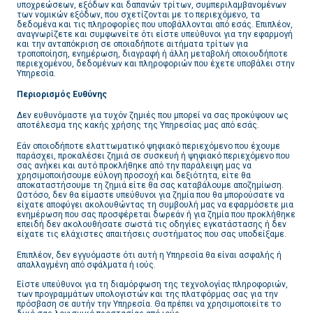
υποχρεώσεων, εξόδων και δαπανών τρίτων, συμπεριλαμβανομένων
των νομικών εξόδων, που σχετίζονται με το περιεχόμενο, τα
δεδομένα και τις πληροφορίες που υποβάλλονται από εσάς. Επιπλέον,
αναγνωρίζετε και συμφωνείτε ότι είστε υπεύθυνοι για την εφαρμογή
και την ανταπόκριση σε οποιαδήποτε αιτήματα τρίτων για
τροποποίηση, ενημέρωση, διαγραφή ή άλλη μεταβολή οποιουδήποτε
περιεχομένου, δεδομένων και πληροφοριών που έχετε υποβάλει στην
Υπηρεσία.
Περιορισμός Ευθύνης
Δεν ευθυνόμαστε για τυχόν ζημιές που μπορεί να σας προκύψουν ως
αποτέλεσμα της κακής χρήσης της Υπηρεσίας μας από εσάς.
Εάν οποιοδήποτε ελαττωματικό ψηφιακό περιεχόμενο που έχουμε
παράσχει, προκαλέσει ζημιά σε συσκευή ή ψηφιακό περιεχόμενο που
σας ανήκει και αυτό προκλήθηκε από την παράλειψη μας να
χρησιμοποιήσουμε εύλογη προσοχή και δεξιότητα, είτε θα
αποκαταστήσουμε τη ζημιά είτε θα σας καταβάλουμε αποζημίωση.
Ωστόσο, δεν θα είμαστε υπεύθυνοι για ζημία που θα μπορούσατε να
είχατε αποφύγει ακολουθώντας τη συμβουλή μας να εφαρμόσετε μια
ενημέρωση που σας προσφέρεται δωρεάν ή για ζημία που προκλήθηκε
επειδή δεν ακολουθήσατε σωστά τις οδηγίες εγκατάστασης ή δεν
είχατε τις ελάχιστες απαιτήσεις συστήματος που σας υποδείξαμε.
Επιπλέον, δεν εγγυόμαστε ότι αυτή η Υπηρεσία θα είναι ασφαλής ή
απαλλαγμένη από σφάλματα ή ιούς.
Είστε υπεύθυνοι για τη διαμόρφωση της τεχνολογίας πληροφοριών,
των προγραμμάτων υπολογιστών και της πλατφόρμας σας για την
πρόσβαση σε αυτήν την Υπηρεσία. Θα πρέπει να χρησιμοποιείτε το