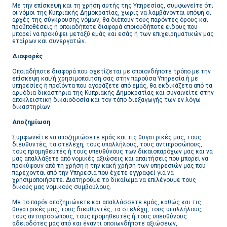
Με την επίσκεψη και τη χρήση αυτής της Υπηρεσίας, συμφωνείτε ότι
οι νόμοι της Κυπριακής Δημοκρατίας, χωρίς να λαμβάνονται υπόψη οι
αρχές της σύγκρουσης νόμων, θα διέπουν τους παρόντες όρους και
προϋποθέσεις ή οποιαδήποτε διαφορά οποιουδήποτε είδους που
μπορεί να προκύψει μεταξύ εμάς και εσάς ή των επιχειρηματικών μας
εταίρων και συνεργατών.
Διαφορές
Οποιαδήποτε διαφορά που σχετίζεται με οποιονδήποτε τρόπο με την
επίσκεψη και/ή χρησιμοποίηση σας στην παρούσα Υπηρεσία ή με
υπηρεσίες ή προϊόντα που αγοράζετε από εμάς, θα εκδικάζετα από τα
αρμόδια δικαστήρια της Κυπριακής Δημοκρατίας και συναινείτε στην
αποκλειστική δικαιοδοσία και τον τόπο διεξαγωγής των εν λόγω
δικαστηρίων.
Αποζημίωση
Συμφωνείτε να αποζημιώσετε εμάς και τις θυγατρικές μας, τους
διευθυντές, τα στελέχη, τους υπαλλήλους, τους αντιπροσώπους,
τους προμηθευτές ή τους υπευθύνους των δικαιοπαρόχων μας και να
μας απαλλάξετε από νομικές αξιώσεις και απαιτήσεις που μπορεί να
προκύψουν από τη χρήση ή την κακή χρήση των υπηρεσιών μας που
παρέχονται από την Υπηρεσία που έχετε εγγραφεί για να
χρησιμοποιήσετε. Διατηρούμε το δικαίωμα να επιλέγουμε τους
δικούς μας νομικούς συμβούλους.
Με το παρόν αποζημιώνετε και απαλλάσσετε εμάς, καθώς και τις
θυγατρικές μας, τους διευθυντές, τα στελέχη, τους υπαλλήλους,
τους αντιπροσώπους, τους προμηθευτές ή τους υπευθύνους
αδειοδότες μας από και έναντι οποιωνδήποτε αξιώσεων,