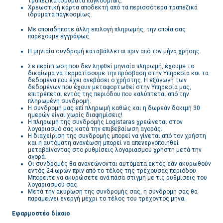
τραπεζικά ιδρύματα παγκοσμίως.
Χρεωστική κάρτα αποδεκτή από τα περισσότερα τραπεζικά
ιδρύματα παγκοσμίως.
Με οποιαδήποτε άλλη επιλογή πληρωμής, την οποία σας
παρέχουμε εγγράφως.
Η μηνιαία συνδρομή καταβάλλεται πριν από τον μήνα χρήσης.
Σε περίπτωση που δεν ληφθεί μηνιαία πληρωμή, έχουμε το
δικαίωμα να τερματίσουμε την πρόσβαση στην Υπηρεσία και τα
δεδομένα που έχει ανεβάσει ο χρήστης. Η εξαγωγή των
δεδομένων που έχουν μεταφορτωθεί στην Υπηρεσία μας,
επιτρέπεται εντός της περιόδου που καλύπτεται από την
πληρωμένη συνδρομή.
Η συνδρομή μας επί πληρωμή καθώς και η δωρεάν δοκιμή 30
ημερών είναι χωρίς διαφημίσεις!
Η πληρωμή της συνδρομής Logistaras χρεώνεται στον
λογαριασμό σας κατά την επιβεβαίωση αγοράς.
Η διαχείριση της συνδρομής μπορεί να γίνεται από τον χρήστη
και η αυτόματη ανανέωση μπορεί να απενεργοποιηθεί
μεταβαίνοντας στο ρυθμίσεις λογαριασμού χρήστη μετά την
αγορά.
Οι συνδρομές θα ανανεώνονται αυτόματα εκτός εάν ακυρωθούν
εντός 24 ωρών πριν από το τέλος της τρέχουσας περιόδου.
Μπορείτε να ακυρώσετε ανά πάσα στιγμή με τις ρυθμίσεις του
λογαριασμού σας.
Μετά την ακύρωση της συνδρομής σας, η συνδρομή σας θα
παραμείνει ενεργή μέχρι το τέλος του τρέχοντος μήνα.
Εφαρμοστέο δίκαιο