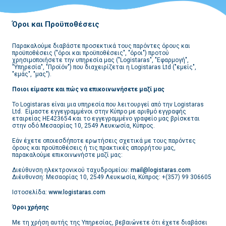
Όροι και Προϋποθέσεις
Παρακαλούμε διαβάστε προσεκτικά τους παρόντες όρους και
προϋποθέσεις ("όροι και προϋποθέσεις", "όροι") προτού
χρησιμοποιήσετε την υπηρεσία μας ("Logistaras", "Εφαρμογή",
"Υπηρεσία", "Προϊόν") που διαχειρίζεται η Logistaras Ltd ("εμείς",
"εμάς", "μας").
Ποιοι είμαστε και πώς να επικοινωνήσετε μαζί μας
Το Logistaras είναι μια υπηρεσία που λειτουργεί από την Logistaras
Ltd. Είμαστε εγγεγραμμένοι στην Κύπρο με αριθμό εγγραφής
εταιρείας HE423654 και το εγγεγραμμένο γραφείο μας βρίσκεται
στην οδό Μεσαορίας 10, 2549 Λευκωσία, Κύπρος.
Εάν έχετε οποιεσδήποτε ερωτήσεις σχετικά με τους παρόντες
όρους και προϋποθέσεις ή τις πρακτικές απορρήτου μας,
παρακαλούμε επικοινωνήστε μαζί μας:
Διεύθυνση ηλεκτρονικού ταχυδρομείου:
mail@logistaras.com
Διέυθυνση: Μεσαορίας 10, 2549 Λευκωσία, Κύπρος: +(357) 99 306605
Ιστοσελίδα:
www.logistaras.com
Όροι χρήσης
Με τη χρήση αυτής της Υπηρεσίας, βεβαιώνετε ότι έχετε διαβάσει