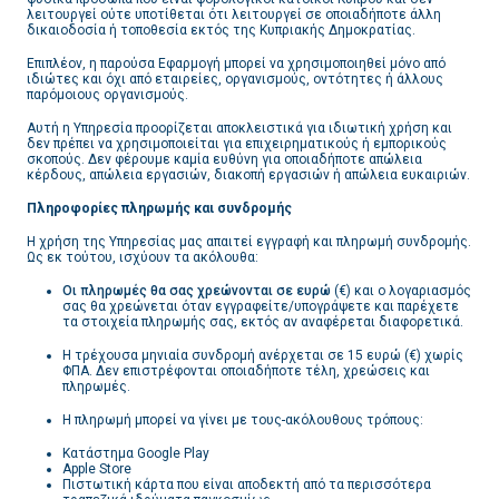
λειτουργεί ούτε υποτίθεται ότι λειτουργεί σε οποιαδήποτε άλλη
δικαιοδοσία ή τοποθεσία εκτός της Κυπριακής Δημοκρατίας.
Επιπλέον, η παρούσα Εφαρμογή μπορεί να χρησιμοποιηθεί μόνο από
ιδιώτες και όχι από εταιρείες, οργανισμούς, οντότητες ή άλλους
παρόμοιους οργανισμούς.
Αυτή η Υπηρεσία προορίζεται αποκλειστικά για ιδιωτική χρήση και
δεν πρέπει να χρησιμοποιείται για επιχειρηματικούς ή εμπορικούς
σκοπούς. Δεν φέρουμε καμία ευθύνη για οποιαδήποτε απώλεια
κέρδους, απώλεια εργασιών, διακοπή εργασιών ή απώλεια ευκαιριών.
Πληροφορίες πληρωμής και συνδρομής
Η χρήση της Υπηρεσίας μας απαιτεί εγγραφή και πληρωμή συνδρομής.
Ως εκ τούτου, ισχύουν τα ακόλουθα:
Οι πληρωμές θα σας χρεώνονται σε ευρώ
(€) και ο λογαριασμός
σας θα χρεώνεται όταν εγγραφείτε/υπογράψετε και παρέχετε
τα στοιχεία πληρωμής σας, εκτός αν αναφέρεται διαφορετικά.
Η τρέχουσα μηνιαία συνδρομή ανέρχεται σε 15 ευρώ (€) χωρίς
ΦΠΑ. Δεν επιστρέφονται οποιαδήποτε τέλη, χρεώσεις και
πληρωμές.
Η πληρωμή μπορεί να γίνει με τους
ακόλουθους τρόπους:
Κατάστημα Google Play
Apple Store
Πιστωτική κάρτα που είναι αποδεκτή από τα περισσότερα