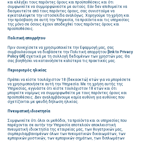
και ελέγξει τους παρόντες όρους και προϋποθέσεις και ότι
συμφωνείτε να συμμορφώνεστε με αυτούς. Εάν δεν επιθυμείτε να
δεσμευτείτε από τους παρόντες όρους, σας συνιστούμε να
εγκαταλείψετε την ιστοσελίδα αναλόγως. Χορηγούμε τη
χρήση και
την πρόσβαση σε αυτή την Υπηρεσία, τα προϊόντα και τις υπηρεσίες
της μόνο σε όσους έχουν αποδεχθεί τους παρόντες όρους και
προϋποθέσεις.
Πολιτική απορρήτου
Πριν συνεχίσετε να χρησιμοποιείτε την Εφαρμογή μας, σας
συμβουλεύουμε να διαβάσετε την Πολιτική απορρήτου
[link to Privacy
Policy GR]
σχετικά με τη συλλογή δεδομένων των χρηστών μας. Θα
σας βοηθήσει να κατανοήσετε καλύτερα τις πρακτικές μας.
Περιορισμός ηλικίας
Πρέπει να είστε τουλάχιστον 18 (δεκαοκτώ) ετών για να μπορέσετε
να χρησιμοποιήσετε αυτή την Υπηρεσία. Με τη χρήση αυτής της
Υπηρεσίας, εγγυάστε ότι είστε τουλάχιστον 18 ετών και ότι
μπορείτε νομίμως να συμμορφωθείτε με τους παρόντες όρους και
προϋποθέσεις. Δεν αναλαμβάνουμε καμία ευθύνη για ευθύνες που
σχετίζονται με ψευδή δήλωση ηλικίας.
Πνευματική ιδιοκτησία
Συμφωνείτε ότι όλοι οι μεθόδοι, τα προϊόντα και οι υπηρεσίες που
παρέχονται σε αυτήν την Υπηρεσία αποτελούν αποκλειστική
πνευματική ιδιοκτησία της εταιρείας μας, των θυγατρικών μας,
συμπεριλαμβανομένων όλων των πνευματικών δικαιωμάτων, των
εμπορικών μυστικών, των εμπορικών σημάτων, των διπλωμάτων