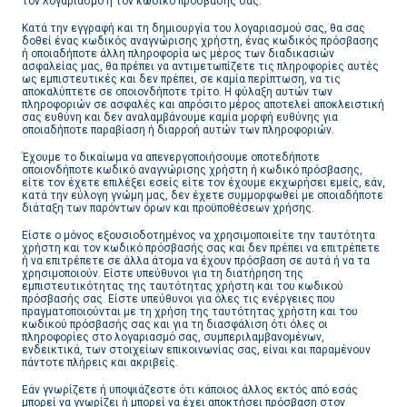
τον λογαριασμό ή τον κωδικό πρόσβασής σας.
Κατά την εγγραφή και τη δημιουργία του λογαριασμού σας, θα σας
δοθεί ένας κωδικός αναγνώρισης χρήστη, ένας κωδικός πρόσβασης
ή οποιαδήποτε άλλη πληροφορία ως μέρος των διαδικασιών
ασφαλείας μας, θα πρέπει να αντιμετωπίζετε τις πληροφορίες αυτές
ως εμπιστευτικές και δεν πρέπει, σε καμία περίπτωση, να τις
αποκαλύπτετε σε οποιονδήποτε τρίτο. Η φύλαξη αυτών των
πληροφοριών σε ασφαλές και απρόσιτο μέρος αποτελεί αποκλειστική
σας ευθύνη και δεν αναλαμβάνουμε καμία μορφή ευθύνης για
οποιαδήποτε παραβίαση ή διαρροή αυτών των πληροφοριών.
Έχουμε το δικαίωμα να απενεργοποιήσουμε οποτεδήποτε
οποιονδήποτε κωδικό αναγνώρισης χρήστη ή κωδικό πρόσβασης,
είτε τον έχετε επιλέξει εσείς είτε τον έχουμε εκχωρήσει εμείς, εάν,
κατά την εύλογη γνώμη μας, δεν έχετε συμμορφωθεί με οποιαδήποτε
διάταξη των παρόντων όρων και προϋποθέσεων χρήσης.
Είστε ο μόνος εξουσιοδοτημένος να χρησιμοποιείτε την ταυτότητα
χρήστη και τον κωδικό πρόσβασής σας και δεν πρέπει να επιτρέπετε
ή να επιτρέπετε σε άλλα άτομα να έχουν πρόσβαση σε αυτά ή να τα
χρησιμοποιούν. Είστε υπεύθυνοι για τη διατήρηση της
εμπιστευτικότητας της ταυτότητας χρήστη και του κωδικού
πρόσβασής σας. Είστε υπεύθυνοι για όλες τις ενέργειες που
πραγματοποιούνται με τη χρήση της ταυτότητας χρήστη και του
κωδικού πρόσβασής σας και για τη διασφάλιση ότι όλες οι
πληροφορίες στο λογαριασμό σας, συμπεριλαμβανομένων,
ενδεικτικά, των στοιχείων επικοινωνίας σας, είναι και παραμένουν
πάντοτε πλήρεις και ακριβείς.
Εάν γνωρίζετε ή υποψιάζεστε ότι κάποιος άλλος εκτός από εσάς
μπορεί να γνωρίζει ή μπορεί να έχει αποκτήσει πρόσβαση στον