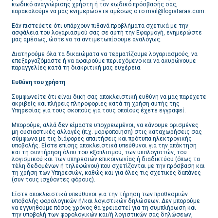
κωδικό αναγνώρισης χρήστη ή τον κωδικό πρόσβασής σας,
παρακαλούμε να μας ενημερώσετε αμέσως στο mail@logistaras.com.
Εάν πιστεύετε ότι υπάρχουν πιθανά προβλήματα σχετικά με την
ασφάλεια του λογαριασμού σας σε αυτή την Εφαρμογή, ενημερώστε
μας αμέσως, ώστε να τα αντιμετωπίσουμε αναλόγως.
Διατηρούμε όλα τα δικαιώματα να τερματίζουμε λογαριασμούς, να
επεξεργαζόμαστε ή να αφαιρούμε περιεχόμενο και να ακυρώνουμε
παραγγελίες κατά τη διακριτική μας ευχέρεια.
Ευθύνη του χρήστη
Συμφωνείτε ότι είναι δική σας αποκλειστική ευθύνη να μας παρέχετε
ακριβείς και πλήρεις πληροφορίες κατά τη χρήση αυτής της
Υπηρεσίας για τους σκοπούς για τους οποίους έχετε εγγραφεί.
Μπορούμε, αλλά δεν είμαστε υποχρεωμένοι, να κάνουμε ορισμένες
μη ουσιαστικές αλλαγές (π.χ. μορφοποίηση) στις καταχωρήσεις σας
σύμφωνα με τις διάφορες απαιτήσεις και πρότυπα ηλεκτρονικής
υποβολής. Είστε επίσης αποκλειστικά υπεύθυνοι για την απόκτηση
και τη συντήρηση όλου του εξοπλισμού, των υπολογιστών, του
λογισμικού και των υπηρεσιών επικοινωνίας ή διαδικτύου (όπως τα
τέλη δεδομένων ή τηλεφώνου) που σχετίζονται με την πρόσβαση και
τη χρήση των Υπηρεσιών, καθώς και για όλες τις σχετικές δαπάνες
(συν τους ισχύοντες φόρους).
Είστε αποκλειστικά υπεύθυνοι για την τήρηση των προθεσμιών
υποβολής φορολογικών ή/και λογιστικών δηλώσεων. Δεν μπορούμε
να εγγυηθούμε πόσος χρόνος θα χρειαστεί για τη συμπλήρωση και
την υποβολή των φορολογικών και/ή λογιστικών σας δηλώσεων,