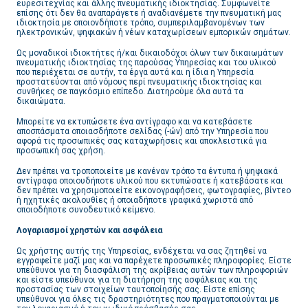
ευρεσιτεχνίας και άλλης πνευματικής ιδιοκτησίας. Συμφωνείτε
επίσης ότι δεν θα αναπαράγετε ή αναδιανέμετε την πνευματική μας
ιδιοκτησία με οποιονδήποτε τρόπο, συμπεριλαμβανομένων των
ηλεκτρονικών, ψηφιακών ή νέων καταχωρίσεων εμπορικών σημάτων.
Ως μοναδικοί ιδιοκτήτες ή/και δικαιοδόχοι όλων των δικαιωμάτων
πνευματικής ιδιοκτησίας της παρούσας Υπηρεσίας και του υλικού
που περιέχεται σε αυτήν, τα έργα αυτά και η ίδια η Υπηρεσία
προστατεύονται από νόμους περί πνευματικής ιδιοκτησίας και
συνθήκες σε παγκόσμιο επίπεδο. Διατηρούμε όλα αυτά τα
δικαιώματα.
Μπορείτε να εκτυπώσετε ένα αντίγραφο και να κατεβάσετε
αποσπάσματα οποιασδήποτε σελίδας (-ών) από την Υπηρεσία που
αφορά τις προσωπικές σας καταχωρήσεις και αποκλειστικά για
προσωπική σας χρήση.
Δεν πρέπει να τροποποιείτε με κανέναν τρόπο τα έντυπα ή ψηφιακά
αντίγραφα οποιουδήποτε υλικού που εκτυπώσατε ή κατεβάσατε και
δεν πρέπει να χρησιμοποιείτε εικονογραφήσεις, φωτογραφίες, βίντεο
ή ηχητικές ακολουθίες ή οποιαδήποτε γραφικά χωριστά από
οποιοδήποτε συνοδευτικό κείμενο.
Λογαριασμοί χρηστών και ασφάλεια
Ως χρήστης αυτής της Υπηρεσίας, ενδέχεται να σας ζητηθεί να
εγγραφείτε μαζί μας και να παρέχετε προσωπικές πληροφορίες. Είστε
υπεύθυνοι για τη διασφάλιση της ακρίβειας αυτών των πληροφοριών
και είστε υπεύθυνοι για τη διατήρηση της ασφάλειας και της
προστασίας των στοιχείων ταυτοποίησής σας. Είστε επίσης
υπεύθυνοι για όλες τις δραστηριότητες που πραγματοποιούνται με