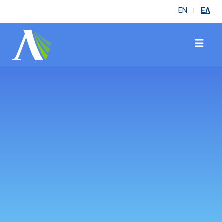
EN
ΕΛ
|